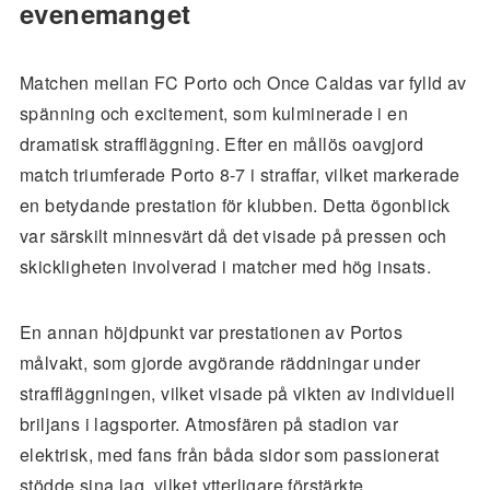
evenemanget
Matchen mellan FC Porto och Once Caldas var fylld av
spänning och excitement, som kulminerade i en
dramatisk straffläggning. Efter en mållös oavgjord
match triumferade Porto 8-7 i straffar, vilket markerade
en betydande prestation för klubben. Detta ögonblick
var särskilt minnesvärt då det visade på pressen och
skickligheten involverad i matcher med hög insats.
En annan höjdpunkt var prestationen av Portos
målvakt, som gjorde avgörande räddningar under
straffläggningen, vilket visade på vikten av individuell
briljans i lagsporter. Atmosfären på stadion var
elektrisk, med fans från båda sidor som passionerat
stödde sina lag, vilket ytterligare förstärkte