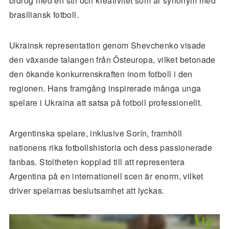
bidrog med en stil och kreativitet som är synonym med
brasiliansk fotboll.
Ukrainsk representation genom Shevchenko visade
den växande talangen från Östeuropa, vilket betonade
den ökande konkurrenskraften inom fotboll i den
regionen. Hans framgång inspirerade många unga
spelare i Ukraina att satsa på fotboll professionellt.
Argentinska spelare, inklusive Sorín, framhöll
nationens rika fotbollshistoria och dess passionerade
fanbas. Stoltheten kopplad till att representera
Argentina på en internationell scen är enorm, vilket
driver spelarnas beslutsamhet att lyckas.