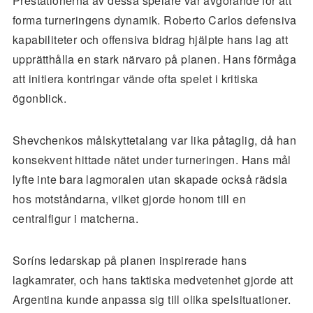
Prestationerna av dessa spelare var avgörande för att
forma turneringens dynamik. Roberto Carlos defensiva
kapabiliteter och offensiva bidrag hjälpte hans lag att
upprätthålla en stark närvaro på planen. Hans förmåga
att initiera kontringar vände ofta spelet i kritiska
ögonblick.
Shevchenkos målskyttetalang var lika påtaglig, då han
konsekvent hittade nätet under turneringen. Hans mål
lyfte inte bara lagmoralen utan skapade också rädsla
hos motståndarna, vilket gjorde honom till en
centralfigur i matcherna.
Soríns ledarskap på planen inspirerade hans
lagkamrater, och hans taktiska medvetenhet gjorde att
Argentina kunde anpassa sig till olika spelsituationer.