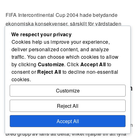
FIFA Intercontinental Cup 2004 hade betydande
ekonomiska konsekvenser, särskilt för värdstaden
Yokohama, Japan. Turneringen genererade inte bara
We respect your privacy
betydande intäkter utan stimulerade också lokala
Cookies help us improve your experience,
deliver personalized content, and analyze
företag och turism, vilket bidrog till långsiktig
traffic. You can choose which cookies to allow
ekonomisk tillväxt.
by clicking
Customize
. Click
Accept All
to
consent or
Reject All
to decline non-essential
cookies.
Intäktsgenerering från turneringen
Customize
Reject All
Turneringen genererade betydande intäkter genom
biljettförsäljning, sponsring och sändningsrättigheter.
Accept All
Biljettpriserna varierade, vilket gjorde det möjligt för en
bred grupp av fans att delta, vilket hjälpte till att fylla