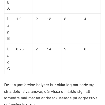
g
A
L
1.0
2
12
8
4
a
g
B
L
0.75
2
14
9
6
a
g
C
Denna jämförelse belyser hur olika lag närmade sig
sina defensiva ansvar, där vissa utmärkte sig i att
förhindra mål medan andra fokuserade på aggressiva
defensiva taktiker.