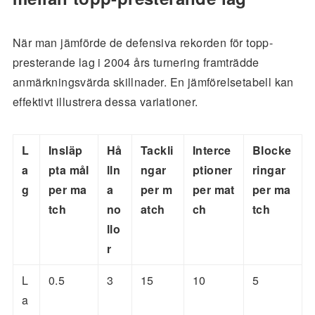
När man jämförde de defensiva rekorden för topp-
presterande lag i 2004 års turnering framträdde
anmärkningsvärda skillnader. En jämförelsetabell kan
effektivt illustrera dessa variationer.
L
Insläp
Hå
Tackli
Interce
Blocke
a
pta mål
lln
ngar
ptioner
ringar
g
per ma
a
per m
per mat
per ma
tch
no
atch
ch
tch
llo
r
L
0.5
3
15
10
5
a