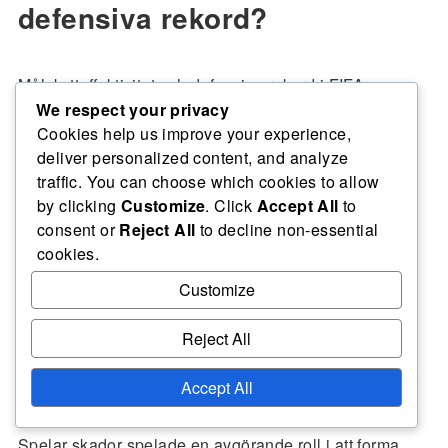
defensiva rekord?
Målskytteffektivitet och defensiva rekord i FIFA
We respect your privacy
Intercontinental Cup 2004 påverkades i hög grad av
Cookies help us improve your experience,
spelar skador
, lagformationer och strategiska beslut
deliver personalized content, and analyze
som fattades under matcherna. Dessa faktorer
traffic. You can choose which cookies to allow
påverkade hur lagen skapade målchanser och
by clicking
Customize
. Click
Accept All
to
försvarade sig mot motståndare, vilket i slutändan
consent or
Reject All
to decline non-essential
påverkade matchresultaten.
cookies.
Customize
Reject All
Påverkan av spelar skador på
lagets prestation
Accept All
Spelar skador spelade en avgörande roll i att forma