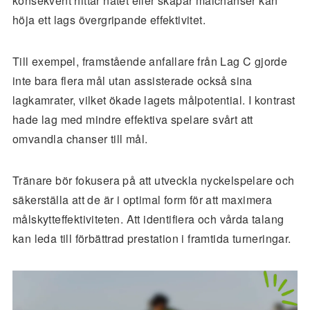
konsekvent hittar nätet eller skapar målchanser kan
höja ett lags övergripande effektivitet.
Till exempel, framstående anfallare från Lag C gjorde
inte bara flera mål utan assisterade också sina
lagkamrater, vilket ökade lagets målpotential. I kontrast
hade lag med mindre effektiva spelare svårt att
omvandla chanser till mål.
Tränare bör fokusera på att utveckla nyckelspelare och
säkerställa att de är i optimal form för att maximera
målskytteffektiviteten. Att identifiera och vårda talang
kan leda till förbättrad prestation i framtida turneringar.