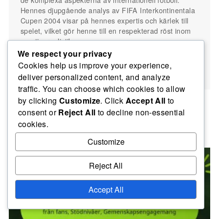
Hennes djupgående analys av FIFA Interkontinentala
Cupen 2004 visar på hennes expertis och kärlek till
spelet, vilket gör henne till en respekterad röst inom
sportjournalistik.
We respect your privacy
Cookies help us improve your experience,
To article list
deliver personalized content, and analyze
traffic. You can choose which cookies to allow
by clicking
Customize
. Click
Accept All
to
consent or
Reject All
to decline non-essential
cookies.
Related posts
Customize
Reject All
Accept All