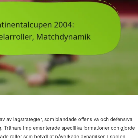
äv av lagstrategier, som blandade offensiva och defensiva
g. Tränare implementerade specifika formationer och gjorde
erade roller som betydligt påverkade dynamiken i spelen.