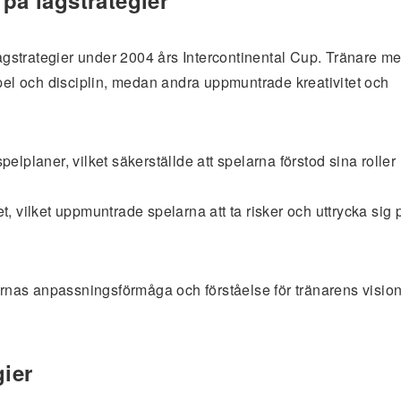
 på lagstrategier
 lagstrategier under 2004 års Intercontinental Cup. Tränare m
spel och disciplin, medan andra uppmuntrade kreativitet och
lplaner, vilket säkerställde att spelarna förstod sina roller
let, vilket uppmuntrade spelarna att ta risker och uttrycka sig 
larnas anpassningsförmåga och förståelse för tränarens vision
gier