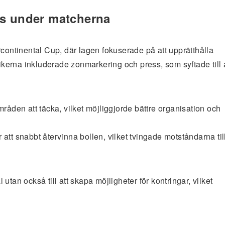
es under matcherna
rcontinental Cup, där lagen fokuserade på att upprätthålla
tikerna inkluderade zonmarkering och press, som syftade till 
råden att täcka, vilket möjliggjorde bättre organisation och
tt snabbt återvinna bollen, vilket tvingade motståndarna til
l utan också till att skapa möjligheter för kontringar, vilket