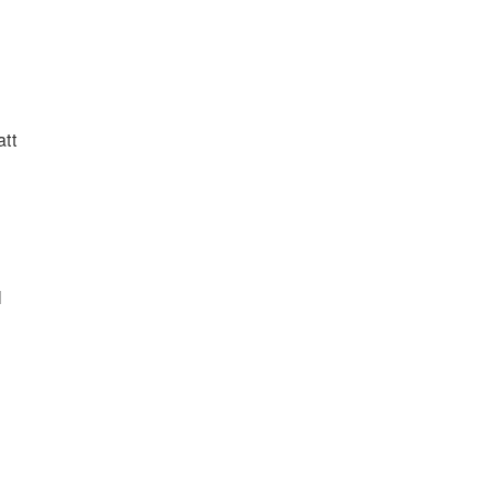
att
l