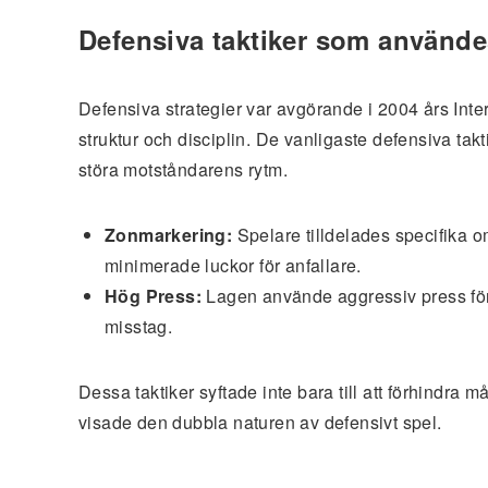
Defensiva taktiker som använd
Defensiva strategier var avgörande i 2004 års Inte
struktur och disciplin. De vanligaste defensiva tak
störa motståndarens rytm.
Zonmarkering:
Spelare tilldelades specifika om
minimerade luckor för anfallare.
Hög Press:
Lagen använde aggressiv press för a
misstag.
Dessa taktiker syftade inte bara till att förhindra må
visade den dubbla naturen av defensivt spel.