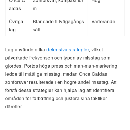
Once C
Zonförsvar, kompakt for
Hög
aldas
m
Övriga
Blandade tillvägagångs
Varierande
lag
sätt
Lag använde olika
defensiva strategier
, vilket
påverkade frekvensen och typen av misstag som
gjordes. Portos höga press och man-man-markering
ledde till måttliga misstag, medan Once Caldas
zonförsvar resulterade i en högre andel misstag. Att
förstå dessa strategier kan hjälpa lag att identifiera
områden för förbättring och justera sina taktiker
därefter.