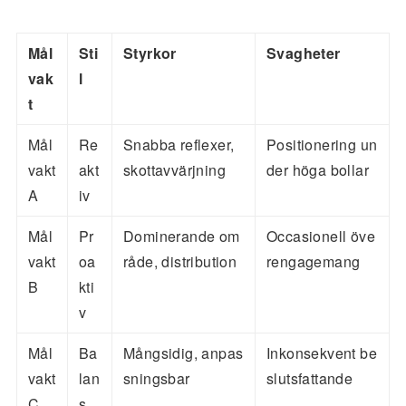
Mål
Sti
Styrkor
Svagheter
vak
l
t
Mål
Re
Snabba reflexer,
Positionering un
vakt
akt
skottavvärjning
der höga bollar
A
iv
Mål
Pr
Dominerande om
Occasionell öve
vakt
oa
råde, distribution
rengagemang
B
kti
v
Mål
Ba
Mångsidig, anpas
Inkonsekvent be
vakt
lan
sningsbar
slutsfattande
C
s