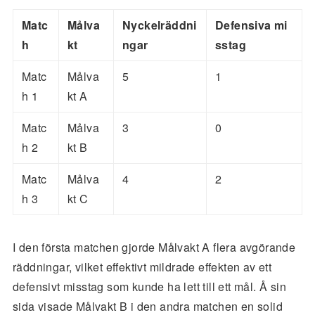
Matc
Målva
Nyckelräddni
Defensiva mi
h
kt
ngar
sstag
Matc
Målva
5
1
h 1
kt A
Matc
Målva
3
0
h 2
kt B
Matc
Målva
4
2
h 3
kt C
I den första matchen gjorde Målvakt A flera avgörande
räddningar, vilket effektivt mildrade effekten av ett
defensivt misstag som kunde ha lett till ett mål. Å sin
sida visade Målvakt B i den andra matchen en solid