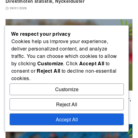
Direktmöten statistik, Nyckelduster
09/01/2026
We respect your privacy
Cookies help us improve your experience,
deliver personalized content, and analyze
traffic. You can choose which cookies to allow
by clicking
Customize
. Click
Accept All
to
consent or
Reject All
to decline non-essential
cookies.
Customize
FIFA Interkontinentalcupen 2004: Taktiska innovationer,
Reject All
Tränarbeslut, Spelplaner
26/01/2026
Accept All