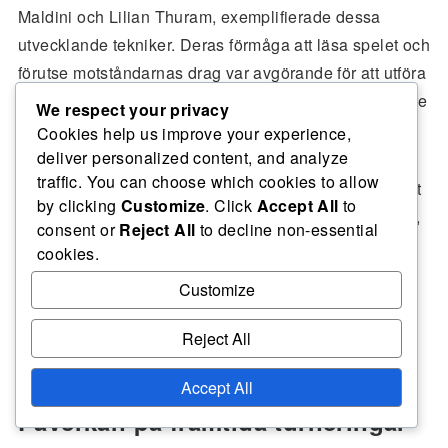
Maldini och Lilian Thuram, exemplifierade dessa
utvecklande tekniker. Deras förmåga att läsa spelet och
förutse motståndarnas drag var avgörande för att utföra
framgångsrika tacklingar och interceptioner, vilket satte
We respect your privacy
en standard för framtida försvarare.
Cookies help us improve your experience,
deliver personalized content, and analyze
traffic. You can choose which cookies to allow
Jämförelsevis visar nuvarande defensiva statistiker ett
by clicking
Customize
. Click
Accept All
to
större fokus på mått som kvantifierar defensiva bidrag,
consent or
Reject All
to decline non-essential
såsom förväntade mål förhindrade (xG) och
cookies.
avancerade tacklingars framgångsfrekvenser. Dessa
Customize
moderna mått bygger på de grundläggande statistiker
som observerades i 2004 års turnering.
Reject All
Accept All
Påverkan på framtida turneringar