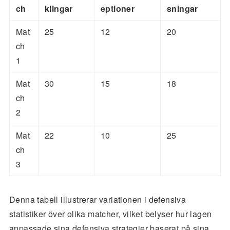
ch
klingar
eptioner
sningar
Mat
25
12
20
ch
1
Mat
30
15
18
ch
2
Mat
22
10
25
ch
3
Denna tabell illustrerar variationen i defensiva
statistiker över olika matcher, vilket belyser hur lagen
anpassade sina defensiva strategier baserat på sina